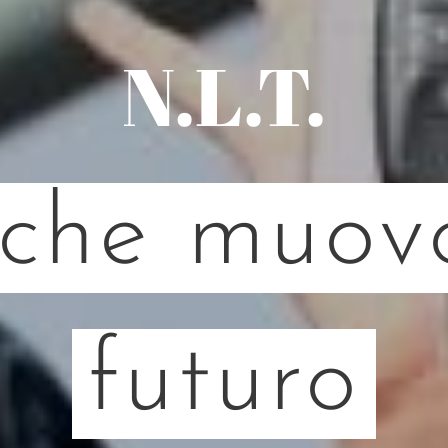
N.L.T.
 che muovo
futuro